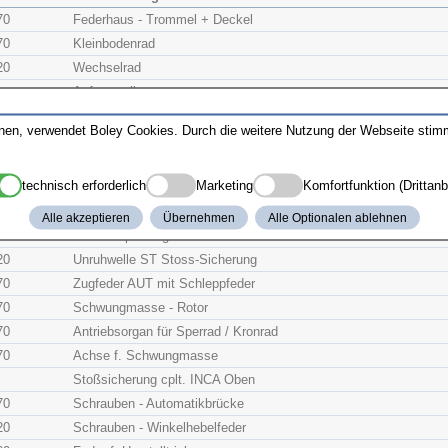
70
Federhaus - Trommel + Deckel
70
Kleinbodenrad
20
Wechselrad
Aufzugwelle
20
Aufzugtrieb
nnen, verwendet Boley Cookies. Durch die weitere Nutzung der Webseite sti
20
Winkelhebel montiert
20
Winkelhebelfeder
technisch erforderlich
Marketing
Komfortfunktion (Drittanb
20
Zeigerstellrad
70
Friktionsfeder f. SC -Trieb
Alle akzeptieren
Übernehmen
Alle Optionalen ablehnen
20
Unruhe cplt. -reguliert
20
Unruhwelle ST Stoss-Sicherung
70
Zugfeder AUT mit Schleppfeder
70
Schwungmasse - Rotor
70
Antriebsorgan für Sperrad / Kronrad
70
Achse f. Schwungmasse
Stoßsicherung cplt. INCA Oben
70
Schrauben - Automatikbrücke
20
Schrauben - Winkelhebelfeder