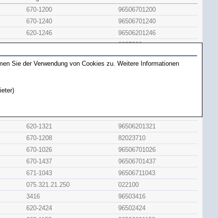
670-1200
96506701200
670-1240
96506701240
620-1246
96506201246
8025020
620-1107
96506201107
mmen Sie der Verwendung von Cookies zu. Weitere Informationen
620-1109
96506201109
620-1110
96506201110
ieter)
620-1113
96506201113
670-1255
96506701255
620-1327
96506201327
620-1321
96506201321
670-1208
82023710
670-1026
96506701026
670-1437
96506701437
671-1043
96506711043
075.321.21.250
022100
3416
96503416
620-2424
96502424