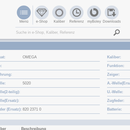
Menü
e-Shop
Kaliber
Referenz
myBoley
Downloads
kat
OMEGA
Kaliber
e
Funktion
ührung
Zeiger
lle
5020
A.-Welle(Ers
le(2-teilig)
U.-Welle
lle(Ersatz)
Zugfeder
der (Ersatz)
820 2371 0
Batterie
iber
Beschreibung