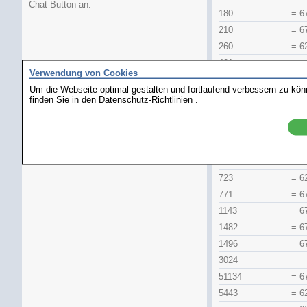
Chat-Button an.
180
= 6
210
= 6
260
= 6
401
Verwendung von Cookies
407
= 6
Um die Webseite optimal gestalten und fortlaufend verbessern zu kö
443
= 6
finden Sie in den
Datenschutz-Richtlinien
.
445
= 6
450
= 6
471
= 6
721
= 6
723
= 6
771
= 6
1143
= 6
1482
= 6
1496
= 6
3024
51134
= 6
5443
= 6