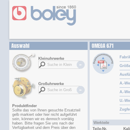
Auswahl
OMEGA 671
Fabri
Kleinuhrwerke
Größ
Ausf
A.-We
Großuhrwerke
A.-Wel
U.-We
Produktfinder
Zugfe
Sollte das von Ihnen gesuchte Ersatzteil
gelb markiert oder hier nicht aufgeführt
sein, können wir es dennoch vorrätig
Werkteile
haben. Bitte fragen Sie uns nach der
Verfügbarkeit und dem Preis über den
Teile-Nr.
Kal