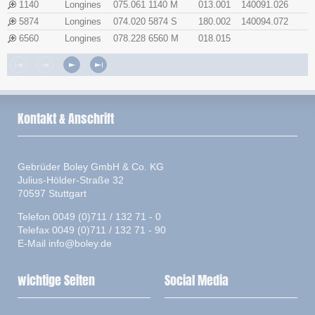
1140
Longines
075.061 1140 M
013.001
140091.026
5874
Longines
074.020 5874 S
180.002
140094.072
6560
Longines
078.228 6560 M
018.015
Kontakt & Anschrift
Gebrüder Boley GmbH & Co. KG
Julius-Hölder-Straße 32
70597 Stuttgart
Telefon 0049 (0)711 / 132 71 - 0
Telefax 0049 (0)711 / 132 71 - 90
E-Mail
info@boley.de
wichtige Seiten
Social Media