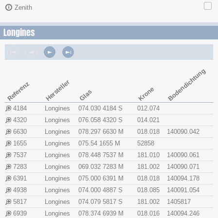
Zenith
Longines
Bodendichtung
Hersteller
Referenz
Krone
Glas
4184
Longines
074.030 4184 S
012.074
4320
Longines
076.058 4320 S
014.021
6630
Longines
078.297 6630 M
018.018
140090.042
1655
Longines
075.54 1655 M
52858
7537
Longines
078.448 7537 M
181.010
140090.061
7283
Longines
069.032 7283 M
181.002
140090.071
6391
Longines
075.000 6391 M
018.018
140094.178
4938
Longines
074.000 4887 S
018.085
140091.054
5817
Longines
074.079 5817 S
181.002
1405817
6939
Longines
078.374 6939 M
018.016
140094.246