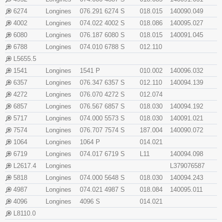
6274
Longines
076.291 6274 S
018.015
140090.049
4002
Longines
074.022 4002 S
018.086
140095.027
6080
Longines
076.187 6080 S
018.015
140091.045
6788
Longines
074.010 6788 S
012.110
L5655.5
1541
Longines
1541 P
010.002
140096.032
6357
Longines
076.347 6357 S
012.110
140094.139
4272
Longines
076.070 4272 S
012.074
6857
Longines
076.567 6857 S
018.030
140094.192
5717
Longines
074.000 5573 S
018.030
140091.021
7574
Longines
076.707 7574 S
187.004
140090.072
1064
Longines
1064 P
014.021
6719
Longines
074.017 6719 S
L11
140094.098
L2617.4
Longines
L379076587
5818
Longines
074.000 5648 S
018.030
140094.243
4987
Longines
074.021 4987 S
018.084
140095.011
4096
Longines
4096 S
014.021
L8110.0