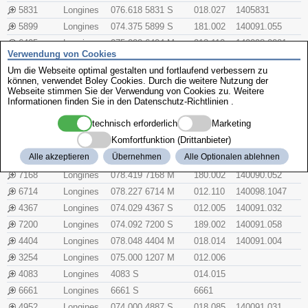
5831
Longines
076.618 5831 S
018.027
1405831
5899
Longines
074.375 5899 S
181.002
140091.055
6405
Longines
075.000 6404 M
012.110
140098.0001
Verwendung von Cookies
6532
Longines
6532 S
6532
Um die Webseite optimal gestalten und fortlaufend verbessern zu
1174
Longines
073.096 1174 P
012.005
können, verwendet Boley Cookies. Durch die weitere Nutzung der
Webseite stimmen Sie der Verwendung von Cookies zu. Weitere
1028
Longines
073.060 1028 P
014.027
Informationen finden Sie in den
Datenschutz-Richtlinien
.
5832
Longines
076.616 5832 S
018.017
140094.282
technisch erforderlich
Marketing
6713
Longines
078.320 6713 M
012.111
140098.1042
Komfortfunktion (Drittanbieter)
6507
Longines
076.365 6507 S
012.110
140094.154
Alle akzeptieren
Übernehmen
Alle Optionalen ablehnen
6088
Longines
078.000 6088 M
018.015
140090.060
7168
Longines
078.419 7168 M
180.002
140090.052
6714
Longines
078.227 6714 M
012.110
140098.1047
4367
Longines
074.029 4367 S
012.005
140091.032
7200
Longines
074.092 7200 S
189.002
140091.058
4404
Longines
078.048 4404 M
018.014
140091.004
3254
Longines
075.000 1207 M
012.006
4083
Longines
4083 S
014.015
6661
Longines
6661 S
6661
4952
Longines
074.000 4887 S
018.085
140091.031