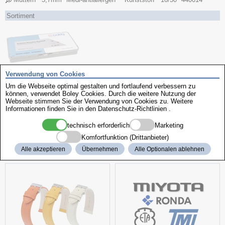
Sortiment
Verwendung von Cookies
Um die Webseite optimal gestalten und fortlaufend verbessern zu
Ausführung
können, verwendet Boley Cookies. Durch die weitere Nutzung der
Art.-Nr.
Name
Inhalt
Webseite stimmen Sie der Verwendung von Cookies zu. Weitere
Informationen finden Sie in den
Datenschutz-Richtlinien
.
Ohrmuttern
Sortiment
200 Stück
440919
technisch erforderlich
Marketing
Komfortfunktion (Drittanbieter)
weitere interessante Produkte
Alle akzeptieren
Übernehmen
Alle Optionalen ablehnen