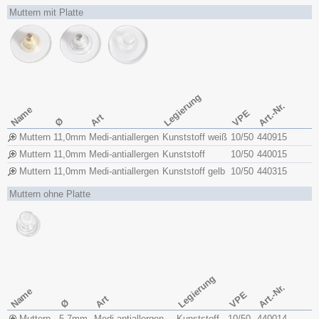
Muttern mit Platte
Legierung
Art.-Nr.
Name
VPE
Art
Ø
Muttern
11,0mm
Medi-antiallergen
Kunststoff weiß
10/50
440915
Muttern
11,0mm
Medi-antiallergen
Kunststoff
10/50
440015
Muttern
11,0mm
Medi-antiallergen
Kunststoff gelb
10/50
440315
Muttern ohne Platte
Legierung
Art.-Nr.
Name
VPE
Art
Ø
Muttern
5,7mm
Medi-antiallergen
Kunststoff
10/50
440014