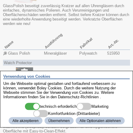
GlassPolish beseitigt zuverlässig Kratzer auf allen Uhrengläsern durch
einfaches, dynamisches Polieren. Auch Verunreinigungen und
Oberflächenschäden werden entfernt. Selbst tiefere Kratzer können durch
eine wiederholte Anwendung beseitigt werden. Verkratzte Oberflächen
werden wie neu!
Ausführung
Fabrikat
Art.-Nr.
Name
Glass Polish
Mineralgläser
Polywatch
515950
Watch Protector
Verwendung von Cookies
Um die Webseite optimal gestalten und fortlaufend verbessern zu
können, verwendet Boley Cookies. Durch die weitere Nutzung der
Webseite stimmen Sie der Verwendung von Cookies zu. Weitere
Informationen finden Sie in den
Datenschutz-Richtlinien
.
technisch erforderlich
Marketing
Die High-Tech Nano-Versiegelung mit ihrer speziellen Flüssig-Glas-
Komfortfunktion (Drittanbieter)
Technologie „zaubert“ eine absolut unsichtbare Versiegelung auf die
Alle akzeptieren
Übernehmen
Alle Optionalen ablehnen
Oberfläche Ihres Uhrenglases. Sie wirkt nicht nur schmutz-, staub- und
ölabweisend (oleophob), sondern sorgt auch für eine hygienischere
Oberfläche mit Easy-to-Clean-Effekt.