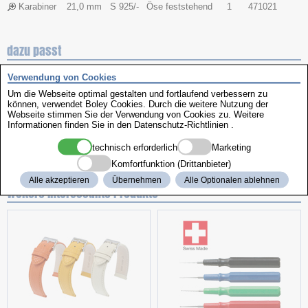
Karabiner
21,0 mm
S 925/-
Öse feststehend
1
471021
dazu passt
Verwendung von Cookies
Um die Webseite optimal gestalten und fortlaufend verbessern zu
können, verwendet Boley Cookies. Durch die weitere Nutzung der
Webseite stimmen Sie der Verwendung von Cookies zu. Weitere
Informationen finden Sie in den
Datenschutz-Richtlinien
.
technisch erforderlich
Marketing
für Uhrketten
Taschenuhrketten
Komfortfunktion (Drittanbieter)
Alle akzeptieren
Übernehmen
Alle Optionalen ablehnen
weitere interessante Produkte