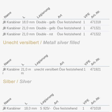
Legierung
Art.-Nr.
Name
VPE
Art
L
Karabiner
18,0 mm
Double - gelb
Öse feststehend
1
471318
Karabiner
21,0 mm
Double - gelb
Öse feststehend
1
471321
Karabiner
21,0 mm
Double - rot
Öse feststehend
1
471322
Legierung
Art.-Nr.
Name
VPE
Art
L
Karabine
21,0 m
unecht versilbert
Öse feststehend
1
471921
r
m
Legierung
Art.-Nr.
Name
VPE
Art
L
Karabiner
18,0 mm
S 925/-
Öse feststehend
1
471018