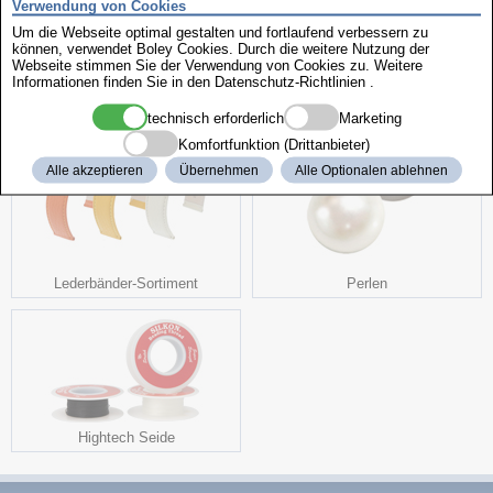
Strauß
Teju genäht
Verwendung von Cookies
Um die Webseite optimal gestalten und fortlaufend verbessern zu
können, verwendet Boley Cookies. Durch die weitere Nutzung der
Webseite stimmen Sie der Verwendung von Cookies zu. Weitere
weitere interessante Produkte
Informationen finden Sie in den
Datenschutz-Richtlinien
.
technisch erforderlich
Marketing
Komfortfunktion (Drittanbieter)
Alle akzeptieren
Übernehmen
Alle Optionalen ablehnen
Lederbänder-Sortiment
Perlen
Hightech Seide