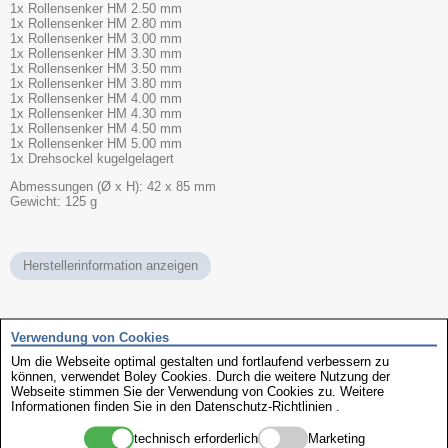
1x Rollensenker HM 2.50 mm
1x Rollensenker HM 2.80 mm
1x Rollensenker HM 3.00 mm
1x Rollensenker HM 3.30 mm
1x Rollensenker HM 3.50 mm
1x Rollensenker HM 3.80 mm
1x Rollensenker HM 4.00 mm
1x Rollensenker HM 4.30 mm
1x Rollensenker HM 4.50 mm
1x Rollensenker HM 5.00 mm
1x Drehsockel kugelgelagert
Abmessungen (Ø x H): 42 x 85 mm
Gewicht: 125 g
Herstellerinformation anzeigen
Name
Rollensenker
Verwendung von Cookies
Ausführung
Sortiment
Art
Um die Webseite optimal gestalten und fortlaufend verbessern zu
Drehsockel
können, verwendet Boley Cookies. Durch die weitere Nutzung der
Fabrikat
Boley
Webseite stimmen Sie der Verwendung von Cookies zu. Weitere
Inhalt
12 Stück
Informationen finden Sie in den
Datenschutz-Richtlinien
.
Art.-Nr.
514775
technisch erforderlich
Marketing