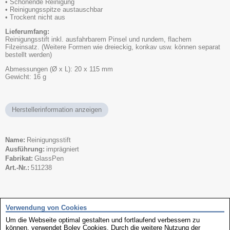
• Schonende Reinigung
• Reinigungsspitze austauschbar
• Trockent nicht aus
Lieferumfang:
Reinigungsstift inkl. ausfahrbarem Pinsel und rundem, flachem
Filzeinsatz. (Weitere Formen wie dreieckig, konkav usw. können separat
bestellt werden)
Abmessungen (Ø x L): 20 x 115 mm
Gewicht: 16 g
Herstellerinformation anzeigen
Name
Reinigungsstift
Ausführung
imprägniert
Fabrikat
GlassPen
Art.-Nr.
511238
dazu passt
Verwendung von Cookies
Um die Webseite optimal gestalten und fortlaufend verbessern zu
können, verwendet Boley Cookies. Durch die weitere Nutzung der