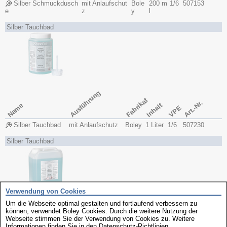
Silber Schmuckdusch
mit Anlaufschut
Bole
200 m
1/6
507153
e
z
y
l
Silber Tauchbad
Ausführung
Fabrikat
Art.-Nr.
Name
Inhalt
VPE
Silber Tauchbad
mit Anlaufschutz
Boley
1 Liter
1/6
507230
Silber Tauchbad
Verwendung von Cookies
Um die Webseite optimal gestalten und fortlaufend verbessern zu
Ausführung
können, verwendet Boley Cookies. Durch die weitere Nutzung der
Fabrikat
Art.-Nr.
Webseite stimmen Sie der Verwendung von Cookies zu. Weitere
Name
Inhalt
VPE
Informationen finden Sie in den
Datenschutz-Richtlinien
.