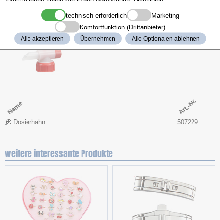
Silber Tauchbad
mit Anlaufschutz
Boley
5 Liter
1/6
507231
technisch erforderlich
Marketing
Komfortfunktion (Drittanbieter)
Dosierhahn
Alle akzeptieren
Übernehmen
Alle Optionalen ablehnen
Art.-Nr.
Name
Dosierhahn
507229
weitere interessante Produkte