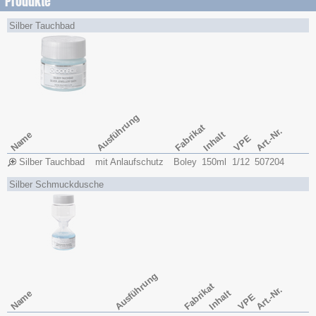
Produkte
Silber Tauchbad
Ausführung
Fabrikat
Art.-Nr.
Name
Inhalt
VPE
Silber Tauchbad
mit Anlaufschutz
Boley
150ml
1/12
507204
Silber Schmuckdusche
Ausführung
Fabrikat
Art.-Nr.
Name
Inhalt
VPE