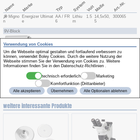
System
Art.-Nr.
Marke
Name
Maße
Volt
Typ
Migno
Energizer Ultimat
AA / FR
Lithiu
1.5
14,5x​50,
300065
n
e
6
m
5
9V-Block
Verwendung von Cookies
Um die Webseite optimal gestalten und fortlaufend verbessern zu
können, verwendet Boley Cookies. Durch die weitere Nutzung der
Webseite stimmen Sie der Verwendung von Cookies zu. Weitere
Informationen finden Sie in den
Datenschutz-Richtlinien
.
System
Art.-Nr.
Marke
Name
Maße
Volt
Typ
technisch erforderlich
Marketing
9V-Blo
Energizer Ulti
9V Block / 6F
Lithiu
9.0
26.5 x 1
300225
Komfortfunktion (Drittanbieter)
ck
mate
R61
m
7.5
Alle akzeptieren
Übernehmen
Alle Optionalen ablehnen
weitere interessante Produkte