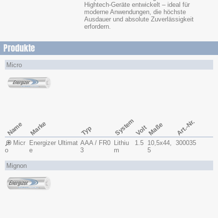
Hightech-Geräte entwickelt – ideal für
moderne Anwendungen, die höchste
Ausdauer und absolute Zuverlässigkeit
erfordern.
Produkte
Micro
System
Art.-Nr.
Marke
Name
Maße
Volt
Typ
Micr
Energizer Ultimat
AAA / FR0
Lithiu
1.5
10,5x​44,
300035
o
e
3
m
5
Mignon