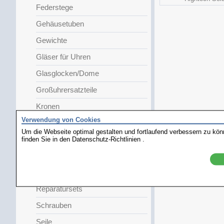
Federstege
Gehäusetuben
Gewichte
Gläser für Uhren
Glasglocken/Dome
Großuhrersatzteile
Kronen
Verwendung von Cookies
Kuckucksuhrteile
Um die Webseite optimal gestalten und fortlaufend verbessern zu kö
finden Sie in den
Lünettenteile
Datenschutz-Richtlinien
.
Pendel
Pendelfedern
Reparatursets
Schrauben
Seile