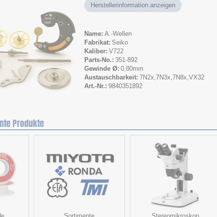
Herstellerinformation anzeigen
Name
A.-Wellen
Fabrikat
Seiko
Kaliber
V722
Parts-No.
351-892
Gewinde Ø
0,80mm
Austauschbarkeit
7N2x,7N3x,7N8x,VX32
Art.-Nr.
9840351892
nte Produkte
de
Sortimente
Stereomikroskop