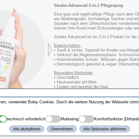
Studex-Advanced 2-in-1 Pflegespray
Eine gute und regelmäßige Pflege nach dem Oh
wie Markengeräte, hochwertige Stecker und erf
Stunden nach dem Ohrlochstechen mindestens 
können Ihre Kund:innen Entzündungen oder and
Studex Advanced ist ein 2-in-1-Produkt für die
Eigenschaften:
• Sanft & sicher: Speziell für Kinder und Allergi
• Verkürzt die Regenerationsphase: Schmuckw
• Antimikrobieller Schutz: Wirksam gegen Bakter
• Dermatologisch getestet & vegan: Hautverträgl
Besondere Merkmale:
• Unschädlich
• Hautneutraler pH-Wert
• Lindert und beruhigt die Haut
• Schnellere Regeneration
• Antimikrobieller Schutz
• Feuchtigkeitsspendend
nnen, verwendet Boley Cookies. Durch die weitere Nutzung der Webseite sti
Inhalt: 100ml
technisch erforderlich
Marketing
Komfortfunktion (Drittanb
Alle akzeptieren
Übernehmen
Alle Optionalen ablehnen
Herstellerinformation anzeigen