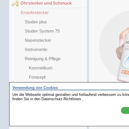
Ohrstecker und Schmuck
Erstohrstecker
Studex plus
Studex System 75
Nasenstecker
Instrumente
Reinigung & Pflege
Kosmetikum
Forasept
Alkoholtupfer Softa Swabs
Verwendung von Cookies
Um die Webseite optimal gestalten und fortlaufend verbessern zu kö
Hospisept
finden Sie in den
Datenschutz-Richtlinien
.
Advanced Pflegespray 2-in-1
Piercing Care
Einweghandschuhe