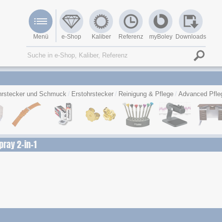
Menü
e-Shop
Kaliber
Referenz
myBoley
Downloads
rstecker und Schmuck
Erstohrstecker
Reinigung & Pflege
Advanced Pfleg
ray 2-in-1