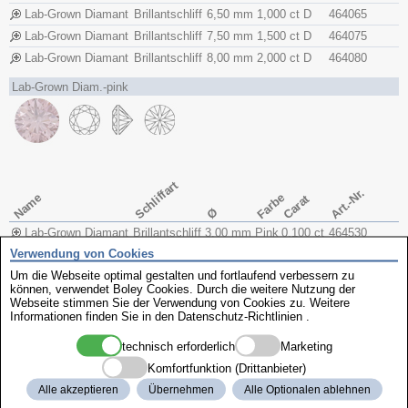
Lab-Grown Diamant
Brillantschliff
6,50 mm
1,000 ct
D
464065
Lab-Grown Diamant
Brillantschliff
7,50 mm
1,500 ct
D
464075
Lab-Grown Diamant
Brillantschliff
8,00 mm
2,000 ct
D
464080
Lab-Grown Diam.-pink
Schliffart
Art.-Nr.
Name
Farbe
Carat
Ø
Lab-Grown Diamant
Brillantschliff
3,00 mm
Pink
0,100 ct
464530
Verwendung von Cookies
Lab-Grown Diamant
Brillantschliff
3,70 mm
Pink
0,180 ct
464537
Um die Webseite optimal gestalten und fortlaufend verbessern zu
Lab-Grown Diamant
Brillantschliff
5,00 mm
Pink
0,500 ct
464550
können, verwendet Boley Cookies. Durch die weitere Nutzung der
Webseite stimmen Sie der Verwendung von Cookies zu. Weitere
Informationen finden Sie in den
Datenschutz-Richtlinien
.
dazu passt
technisch erforderlich
Marketing
Komfortfunktion (Drittanbieter)
Alle akzeptieren
Übernehmen
Alle Optionalen ablehnen