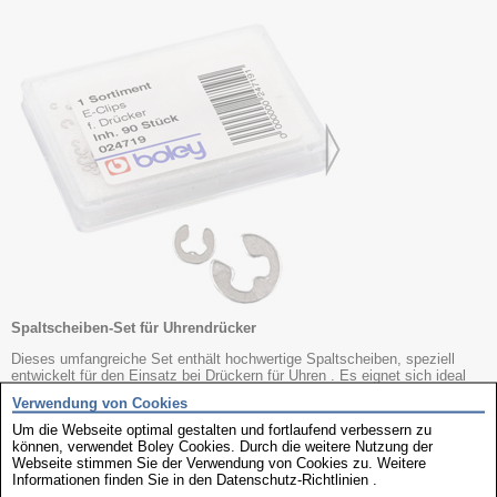
Spaltscheiben-Set für Uhrendrücker
Dieses umfangreiche Set enthält hochwertige Spaltscheiben, speziell
entwickelt für den Einsatz bei Drückern für Uhren . Es eignet sich ideal
für Uhrmacher oder Werkstätten, die Reparaturen oder Wartungen an
Verwendung von Cookies
Armbanduhren der Marken CASIO, CITIZEN und SEIKO durchführen.
Um die Webseite optimal gestalten und fortlaufend verbessern zu
Vielfältige Auswahl
: Enthält die gängigsten Größen und Formen für eine
können, verwendet Boley Cookies. Durch die weitere Nutzung der
breite Modellabdeckung
Webseite stimmen Sie der Verwendung von Cookies zu. Weitere
Präzise gefertigt:
Für passgenauen Sitz und zuverlässige Funktion
Informationen finden Sie in den
Datenschutz-Richtlinien
.
Robustes Material
: Langlebig und widerstandsfähig gegen Abnutzung