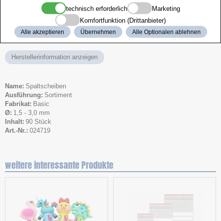
technisch erforderlich
Marketing
Ob für den Austausch beschädigter Drücker oder zur Ergänzung Ihrer
Uhrmacher-Werkstatt – dieses Set bietet alles, was Sie brauchen, um
Komfortfunktion (Drittanbieter)
professionell und effizient zu arbeiten.
Alle akzeptieren
Übernehmen
Alle Optionalen ablehnen
Herstellerinformation anzeigen
Name
Spaltscheiben
Ausführung
Sortiment
Fabrikat
Basic
Ø
1,5 - 3,0 mm
Inhalt
90 Stück
Art.-Nr.
024719
weitere interessante Produkte