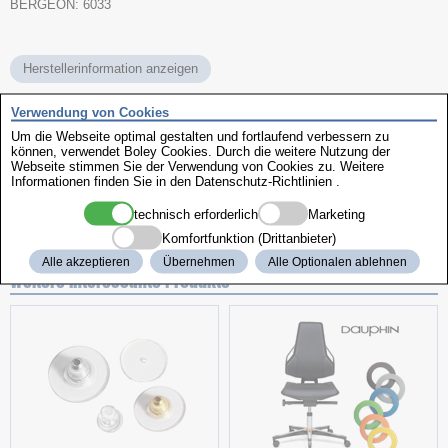
BERGEON: 6033
Herstellerinformation anzeigen
Sicherheitsdatenblatt
Verwendung von Cookies
Um die Webseite optimal gestalten und fortlaufend verbessern zu
können, verwendet Boley Cookies. Durch die weitere Nutzung der
Name
Reinigungsprodukt
Webseite stimmen Sie der Verwendung von Cookies zu. Weitere
Ausführung
Rodico
Informationen finden Sie in den
Datenschutz-Richtlinien
.
Fabrikat
Bergeon
Art.-Nr.
507840
technisch erforderlich
Marketing
Komfortfunktion (Drittanbieter)
Alle akzeptieren
Übernehmen
Alle Optionalen ablehnen
weitere interessante Produkte