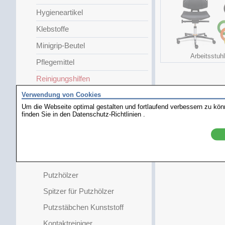
Hygieneartikel
Klebstoffe
Minigrip-Beutel
Arbeitsstuhl
Pflegemittel
Reinigungshilfen
Verwendung von Cookies
Trockenluft
Um die Webseite optimal gestalten und fortlaufend verbessern zu kö
Staubbläser
finden Sie in den
Datenschutz-Richtlinien
.
Reinigungsprodukte
GlassPen
Holundermark
Putzhölzer
Spitzer für Putzhölzer
Putzstäbchen Kunststoff
Kontaktreiniger