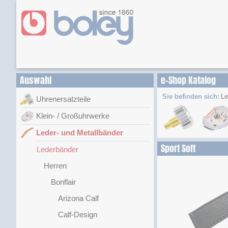
Auswahl
e-Shop Katalog
Sie befinden sich:
Le
Uhrenersatzteile
Klein- / Großuhrwerke
Leder- und Metallbänder
Sport Soft
Lederbänder
Herren
Bonflair
Arizona Calf
Calf-Design