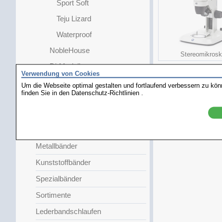
Sport Soft
Teju Lizard
Waterproof
NobleHouse
Stereomikros
Di-Modell
Verwendung von Cookies
Extra Lang
Um die Webseite optimal gestalten und fortlaufend verbessern zu kö
finden Sie in den
Datenschutz-Richtlinien
.
Faltschließe
Damen
Kinder
Metallbänder
Kunststoffbänder
Spezialbänder
Sortimente
Lederbandschlaufen