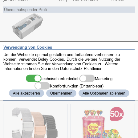
Überschuhspender Profi
Verwendung von Cookies
Ausführung
Um die Webseite optimal gestalten und fortlaufend verbessern zu
Art.-Nr.
Name
Inhalt
können, verwendet Boley Cookies. Durch die weitere Nutzung der
Webseite stimmen Sie der Verwendung von Cookies zu. Weitere
Informationen finden Sie in den
Datenschutz-Richtlinien
.
Überschuhspender
Profi
1 Stück
507650
Überschuhe
für Schuhspender Profi
10x 110 Stück
507652
technisch erforderlich
Marketing
Komfortfunktion (Drittanbieter)
Alle akzeptieren
Übernehmen
Alle Optionalen ablehnen
weitere interessante Produkte