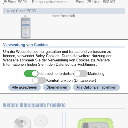
Elma EC90
Reinigungskonzentrat
Elma
25 Liter
508103
Luxury Clean EC95
- ohne Amoniak
Verwendung von Cookies
Ausführung
Um die Webseite optimal gestalten und fortlaufend verbessern zu
Fabrikat
Art.-Nr.
Name
Inhalt
können, verwendet Boley Cookies. Durch die weitere Nutzung der
Webseite stimmen Sie der Verwendung von Cookies zu. Weitere
Informationen finden Sie in den
Datenschutz-Richtlinien
.
Elma EC95
Reinigungskonzentrat
Elma
1 Liter
508086
Elma EC95
Reinigungskonzentrat
Elma
5 Liter
508088
technisch erforderlich
Marketing
Elma EC95
Reinigungskonzentrat
Elma
10 Liter
508089
Komfortfunktion (Drittanbieter)
Elma EC95
Reinigungskonzentrat
Elma
25 Liter
508091
Alle akzeptieren
Übernehmen
Alle Optionalen ablehnen
weitere interessante Produkte