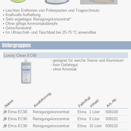
• Leichtes Entfernen von Polierpasten und Trageschmutz
• Kraftvolle Aufhellung
• Sehr ergiebiges Reinigungskonzentrat*
• Ohne giftige Ammoniakdämpfe
• Geruchsneutral
• Im Ultraschall- und Tauchbad bei 25-75 °C anwendbar
Untergruppen
Luxury Clean EC90
- geeignet für weiche Steine und Aluminium
- kein Gefahrgut
- ohne Amoniak
Ausführung
Fabrikat
Art.-Nr.
Name
Inhalt
Elma EC90
Reinigungskonzentrat
Elma
1 Liter
508100
Elma EC90
Reinigungskonzentrat
Elma
5 Liter
508101
Elma EC90
Reinigungskonzentrat
Elma
10 Liter
508102