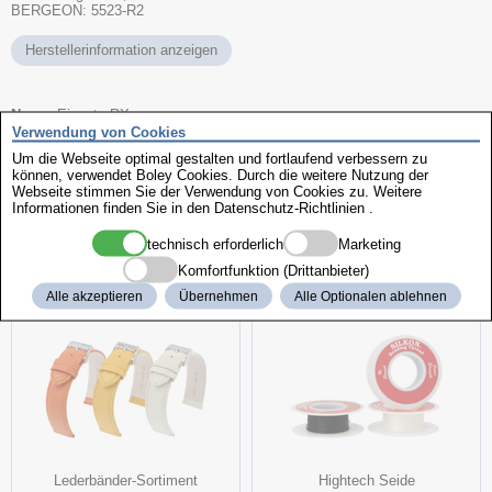
BERGEON: 5523-R2
Herstellerinformation anzeigen
Name
Einsatz RX
Verwendung von Cookies
Ausführung
einzeln
Durchmesser
22,5mm
Um die Webseite optimal gestalten und fortlaufend verbessern zu
Fabrikat
Bergeon
können, verwendet Boley Cookies. Durch die weitere Nutzung der
Webseite stimmen Sie der Verwendung von Cookies zu. Weitere
Art.-Nr.
510233
Informationen finden Sie in den
Datenschutz-Richtlinien
.
technisch erforderlich
Marketing
weitere interessante Produkte
Komfortfunktion (Drittanbieter)
Alle akzeptieren
Übernehmen
Alle Optionalen ablehnen
Lederbänder-Sortiment
Hightech Seide