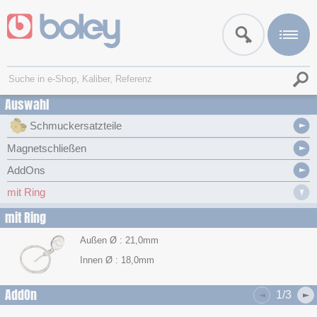
Auswahl
Schmuckersatzteile
Magnetschließen
AddOns
mit Ring
mit Ring
Außen Ø : 21,0mm
Innen Ø : 18,0mm
AddOn
1/3