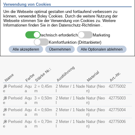
e
m
k
l
Verwendung von Cookies
Perlseid
6 = 0,70m
Pin
2 Meter / 1 Nade
Natur (Neon)
42707006
Um die Webseite optimal gestalten und fortlaufend verbessern zu
e
m
k
l
können, verwendet Boley Cookies. Durch die weitere Nutzung der
Webseite stimmen Sie der Verwendung von Cookies zu. Weitere
Aqua
Informationen finden Sie in den
Datenschutz-Richtlinien
.
technisch erforderlich
Marketing
Komfortfunktion (Drittanbieter)
Alle akzeptieren
Übernehmen
Alle Optionalen ablehnen
Ausführung
Stärke Nr.:
Material
Art.-Nr.
Name
Farbe
Perlseid
Aqu
2 = 0,45m
2 Meter / 1 Nade
Natur (Neo
42775002
e
a
m
l
n)
Perlseid
Aqu
3 = 0,50m
2 Meter / 1 Nade
Natur (Neo
42775003
e
a
m
l
n)
Perlseid
Aqu
4 = 0,60m
2 Meter / 1 Nade
Natur (Neo
42775004
e
a
m
l
n)
Perlseid
Aqu
6 = 0,70m
2 Meter / 1 Nade
Natur (Neo
42775006
e
a
m
l
n)