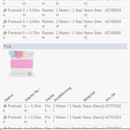
e
m
w
el
n)
Perlseid
3 = 0,50m
Rainbo
2 Meter / 1 Nad
Natur (Neo
42740003
e
m
w
el
n)
Perlseid
4 = 0,60m
Rainbo
2 Meter / 1 Nad
Natur (Neo
42740004
e
m
w
el
n)
Perlseid
6 = 0,70m
Rainbo
2 Meter / 1 Nad
Natur (Neo
42740006
e
m
w
el
n)
Pink
Ausführung
Stärke Nr.:
Material
Art.-Nr.
Name
Farbe
Perlseid
2 = 0,45m
Pin
2 Meter / 1 Nade
Natur (Neon)
42707002
e
m
k
l
Perlseid
3 = 0,50m
Pin
2 Meter / 1 Nade
Natur (Neon)
42707003
e
m
k
l
Perlseid
4 = 0,60m
Pin
2 Meter / 1 Nade
Natur (Neon)
42707004