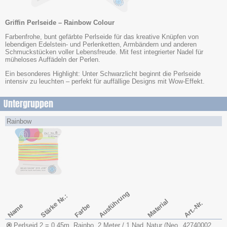
Griffin Perlseide – Rainbow Colour
Farbenfrohe, bunt gefärbte Perlseide für das kreative Knüpfen von
lebendigen Edelstein- und Perlenketten, Armbändern und anderen
Schmuckstücken voller Lebensfreude. Mit fest integrierter Nadel für
müheloses Auffädeln der Perlen.
Ein besonderes Highlight: Unter Schwarzlicht beginnt die Perlseide
intensiv zu leuchten – perfekt für auffällige Designs mit Wow-Effekt.
Untergruppen
Rainbow
Ausführung
Stärke Nr.:
Material
Art.-Nr.
Name
Farbe
Perlseid
2 = 0,45m
Rainbo
2 Meter / 1 Nad
Natur (Neo
42740002