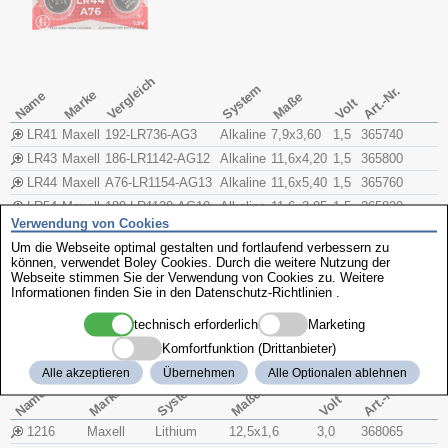
Vergleich
System
Art.-Nr.
Marke
Name
Maße
Volt
LR41
Maxell
192-LR736-AG3
Alkaline
7,9x​3,60
1,5
365740
LR43
Maxell
186-LR1142-AG12
Alkaline
11,6x​4,20
1,5
365800
LR44
Maxell
A76-LR1154-AG13
Alkaline
11,6x​5,40
1,5
365760
LR54
Maxell
189-LR1130-AG10
Alkaline
11,6x​3,05
1,5
365820
Verwendung von Cookies
Lithium
Um die Webseite optimal gestalten und fortlaufend verbessern zu
können, verwendet Boley Cookies. Durch die weitere Nutzung der
Webseite stimmen Sie der Verwendung von Cookies zu. Weitere
Informationen finden Sie in den
Datenschutz-Richtlinien
.
technisch erforderlich
Marketing
Komfortfunktion (Drittanbieter)
Alle akzeptieren
Übernehmen
Alle Optionalen ablehnen
System
Art.-Nr.
Marke
Name
Maße
Volt
1216
Maxell
Lithium
12,5x​1,6
3,0
368065