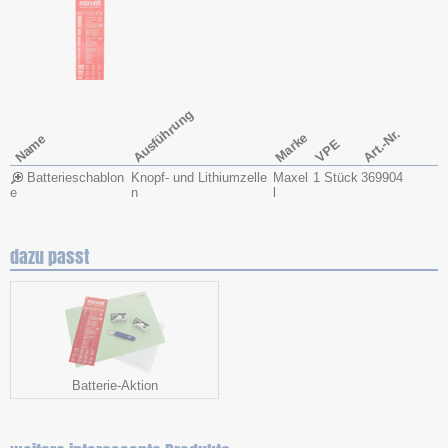
Ausführung
Art.-Nr.
Marke
Name
VPE
Batterieschablon
Knopf- und Lithiumzelle
Maxel
1 Stück
369904
e
n
l
dazu passt
Batterie-Aktion