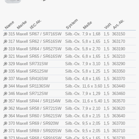
System
IEC-Nr.
Art.-Nr.
Marke
Name
Maße
Volt
315
Maxell
SR67 / SR716SW
Silb.-Ox.
7,9 x 1,68
1,5
363150
317
Maxell
SR62 / SR516SW
Silb.-Ox.
5,8 x 1,65
1,5
363170
319
Maxell
SR64 / SR527SW
Silb.-Ox.
5,8 x 2,70
1,5
363190
321
Maxell
SR65 / SR616SW
Silb.-Ox.
6,8 x 1,65
1,5
363210
329
Maxell
SR731SW
Silb.-Ox.
7,9 x 3,10
1,5
363290
335
Maxell
SR512SW
Silb.-Ox.
5,8 x 1,25
1,5
363350
337
Maxell
SR416SW
Silb.-Ox.
4,8 x 1,65
1,5
363370
344
Maxell
SR1136SW
Silb.-Ox.
11,6 x 3,60
1,5
363440
346
Maxell
SR712SW
Silb.-Ox.
7,9 x 1,29
1,5
363460
357
Maxell
SR44 / SR1154W
Silb.-Ox.
11,6 x 5,40
1,5
363570
362
Maxell
SR58 / SR721SW
Silb.-Ox.
7,9 x 2,10
1,5
363620
364
Maxell
SR60 / SR621SW
Silb.-Ox.
6,8 x 2,15
1,5
363640
370
Maxell
SR69 / SR920W
Silb.-Ox.
9,5 x 2,05
1,5
363700
371
Maxell
SR69 / SR920SW
Silb.-Ox.
9,5 x 2,05
1,5
363710
373
Maxell
SR68 / SR916SW
Silb.-Ox.
9,5 x 1,65
1,5
363730