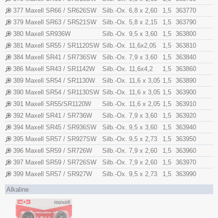
377
Maxell
SR66 / SR626SW
Silb.-Ox.
6,8 x 2,60
1,5
363770
379
Maxell
SR63 / SR521SW
Silb.-Ox.
5,8 x 2,15
1,5
363790
380
Maxell
SR936W
Silb.-Ox.
9,5 x 3,60
1,5
363800
381
Maxell
SR55 / SR1120SW
Silb.-Ox.
11,6x​2,05
1,5
363810
384
Maxell
SR41 / SR736SW
Silb.-Ox.
7,9 x 3,60
1,5
363840
386
Maxell
SR43 / SR1142W
Silb.-Ox.
11,6x​4,2
1,5
363860
389
Maxell
SR54 / SR1130W
Silb.-Ox.
11,6 x 3,05
1,5
363890
390
Maxell
SR54 / SR1130SW
Silb.-Ox.
11,6 x 3,05
1,5
363900
391
Maxell
SR55/SR1120W
Silb.-Ox.
11,6 x 2,05
1,5
363910
392
Maxell
SR41 / SR736W
Silb.-Ox.
7,9 x 3,60
1,5
363920
394
Maxell
SR45 / SR936SW
Silb.-Ox.
9,5 x 3,60
1,5
363940
395
Maxell
SR57 / SR927SW
Silb.-Ox.
9,5 x 2,73
1,5
363950
396
Maxell
SR59 / SR726W
Silb.-Ox.
7,9 x 2,60
1,5
363960
397
Maxell
SR59 / SR726SW
Silb.-Ox.
7,9 x 2,60
1,5
363970
399
Maxell
SR57 / SR927W
Silb.-Ox.
9,5 x 2,73
1,5
363990
Alkaline