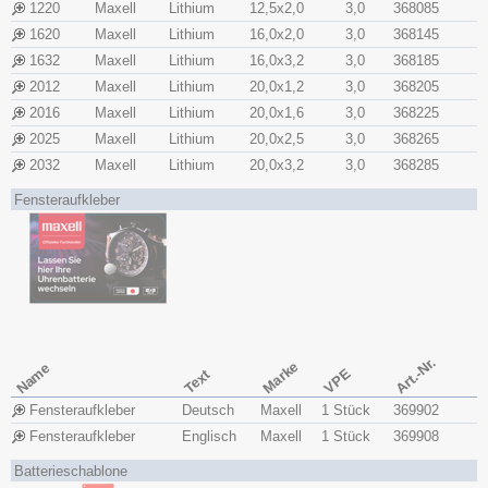
1220
Maxell
Lithium
12,5x​2,0
3,0
368085
1620
Maxell
Lithium
16,0x​2,0
3,0
368145
1632
Maxell
Lithium
16,0x​3,2
3,0
368185
2012
Maxell
Lithium
20,0x​1,2
3,0
368205
2016
Maxell
Lithium
20,0x​1,6
3,0
368225
2025
Maxell
Lithium
20,0x​2,5
3,0
368265
2032
Maxell
Lithium
20,0x​3,2
3,0
368285
Fensteraufkleber
Art.-Nr.
Marke
Name
VPE
Text
Fensteraufkleber
Deutsch
Maxell
1 Stück
369902
Fensteraufkleber
Englisch
Maxell
1 Stück
369908
Batterieschablone